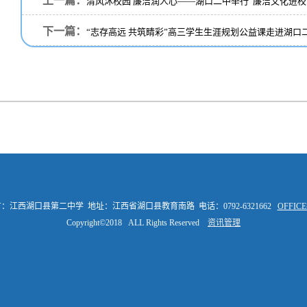
上一篇：
清风沐校园 廉洁润人心——湖口二中举行“廉洁文化进校
下一篇：
“志存高远 共筑睛彩”高三学生生涯规划公益课走进湖口
：江西湖口县第二中学 地址：江西省湖口县教育南路 电话：0792-6321662
OFFI
Copyright©2018 ALL Rights Reserved
资讯管理