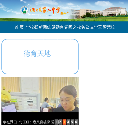
首 页
学校概
新闻信
活动育
党团之
校务公
文学天
智慧校
况
息
人
家
开
地
园
德育天地
1
2
3
4
5
6
湖口二中：三秋桂子 满园飘香