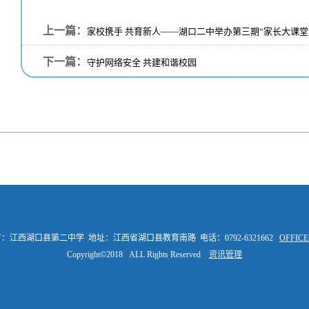
上一篇：
家校携手 共育新人——湖口二中举办第三期“家长大课堂
下一篇：
守护网络安全 共建和谐校园
：江西湖口县第二中学 地址：江西省湖口县教育南路 电话：0792-6321662
OFFI
Copyright©2018 ALL Rights Reserved
资讯管理