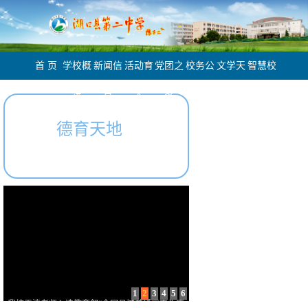
首 页
学校概
新闻信
活动育
党团之
校务公
文学天
智慧校
况
息
人
家
开
地
园
德育天地
1
2
3
4
5
6
学在湖口 | 付玉红：春风育桃李 爱心铸师魂