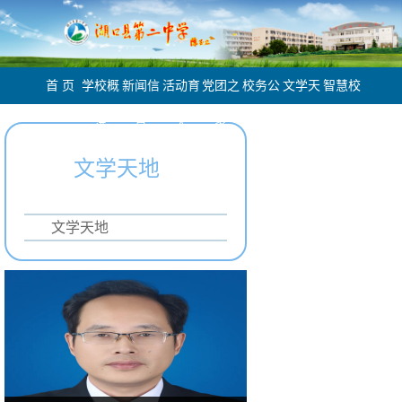
首 页
学校概
新闻信
活动育
党团之
校务公
文学天
智慧校
况
息
人
家
开
地
园
文学天地
文学天地