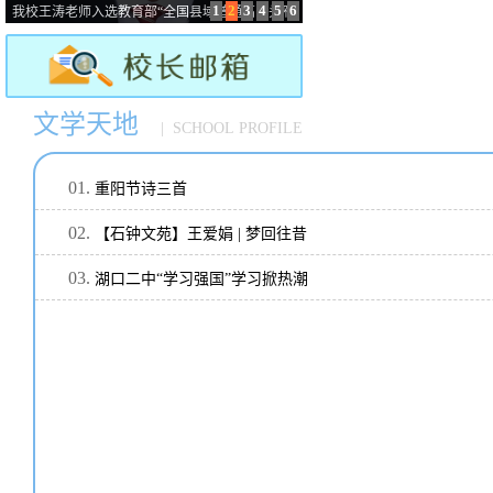
1
2
3
4
5
6
我校王涛老师入选教育部“全国县域普通高中头雁
教师岗位计划”
文学天地
| SCHOOL PROFILE
重阳节诗三首
【石钟文苑】王爱娟 | 梦回往昔
湖口二中“学习强国”学习掀热潮