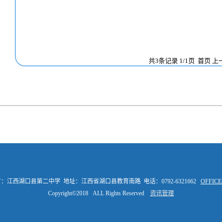
共3条记录 1/1页
首页
上
：江西湖口县第二中学 地址：江西省湖口县教育南路 电话：0792-6321662
OFFI
Copyright©2018 ALL Rights Reserved
资讯管理