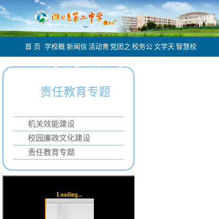
首 页
学校概
新闻信
活动育
党团之
校务公
文学天
智慧校
况
息
人
家
开
地
园
责任教育专题
机关效能建设
校园廉政文化建设
责任教育专题
Loading...