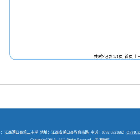
共0条记录 1/1页
首页
上
：江西湖口县第二中学 地址：江西省湖口县教育南路 电话：0792-6321662
OFFI